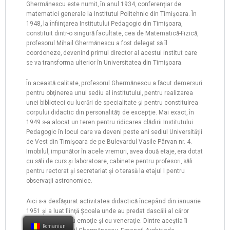
Ghermănescu este numit, în anul 1934, conferențiar de
matematici generale la Institutul Politehnic din Timișoara. În
1948, la înființarea Institutului Pedagogic din Timișoara,
constituit dintr-o singură facultate, cea de Matematică-Fizică,
profesorul Mihail Ghermănescu a fost delegat să îl
coordoneze, devenind primul director al acestui institut care
se va transforma ulterior în Universitatea din Timișoara.
În această calitate, profesorul Ghermănescu a făcut demersuri
pentru obţinerea unui sediu al institutului, pentru realizarea
unei biblioteci cu lucrări de specialitate și pentru constituirea
corpului didactic din personalităţi de excepţie. Mai exact, în
1949 s-a alocat un teren pentru ridicarea clădirii Institutului
Pedagogic în locul care va deveni peste ani sediul Universităţii
de Vest din Timişoara de pe Bulevardul Vasile Pârvan nr. 4.
Imobilul, impunător în acele vremuri, avea două etaje, era dotat
cu săli de curs şi laboratoare, cabinete pentru profesori, săli
pentru rectorat şi secretariat şi o terasă la etajul I pentru
observaţii astronomice.
Aici s-a desfăşurat activitatea didactică începând din ianuarie
1951 şi a luat fiinţă Şcoala unde au predat dascăli al căror
nume îl rostim cu emoţie şi cu veneraţie. Dintre aceştia îi
Romanian